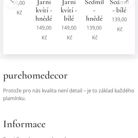
ý
Jarní
Jarní
Sedmikrásky
Sedmikrá
O
99,00
kvítí -
kvítí -
-
- bílé
Kč
hnědé
bílé
hnědé
139,00
149,00
149,00
139,00
Kč
Kč
Kč
Kč
purehomedecor
Protože pro nás kvalita není detail – je to základ každého
plamínku.
Informace