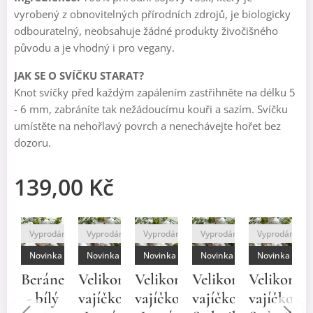
vyrobený z obnovitelných přírodních zdrojů, je biologicky
odbouratelný, neobsahuje žádné produkty živočišného
původu a je vhodný i pro vegany.
JAK SE O SVÍČKU STARAT?
Knot svíčky před každým zapálením zastřihněte na délku 5
- 6 mm, zabráníte tak nežádoucímu kouři a sazím. Svíčku
umístěte na nehořlavý povrch a nenechávejte hořet bez
dozoru.
139,00
Kč
dáno
Vyprodáno
Vyprodáno
Vyprodáno
Vyprodáno
Vyprodáno
ka
Novinka
Novinka
Novinka
Novinka
Novinka
nek
Beránek
Velikonoční
Velikonoční
Velikonoční
Velikonoč
V
- bílý
vajíčko
vajíčko
vajíčko
vajíčko
v