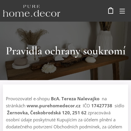
Pravidla ochrany soukromí
Provozovatel e-shopu
BcA. Tereza Nalevajko
na
stránkách
www.purehomedecor.cz
IČO
17427738
sídlo
Žernovka, Českobrodská 120, 251 62
zpracovává
osobní údaje poskytnuté Kupujícím za účelem plnění a
dodatečného potvrzení Obchodních podmínek, za účelem