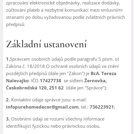
zpracování elektronické objednávky, realizace dodávky,
zúčtování plateb a nezbytné komunikaci mezi smluvními
stranami po dobu vyžadovanou podle zvláštních právních
předpisů.
Základní ustanovení
1.
Správcem osobních údajů podle paragrafu 5 písm. o)
Zákona č. 18/2018 O ochraně osobních údajů ve znění
pozdějších předpisů (dále jen "Zákon") je
BcA. Tereza
Nalevajko
IČO
17427738
se sídlem
Žernovka,
Českobrodská 120, 251 62
(dále jen "Správce");
2.
Kontaktní údaje správce jsou: e-mail:
infopurehomedecor@gmail.com
, tel.:
736223921
;
3.
Osobními údaji se rozumí všechny informace
identifikující fyzickou nebo právnickou osobu.