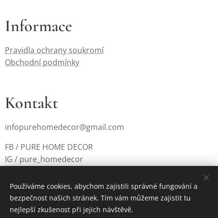
Informace
Pravidla ochrany soukromí
Obchodní podmínky
Kontakt
infopurehomedecor@gmail.com
FB / PURE HOME DECOR
IG / pure_homedecor
Používáme cookies, abychom zajistili správné fungování a
bezpečnost našich stránek. Tím vám můžeme zajistit tu
Cookies
nejlepší zkušenost při jejich návštěvě.