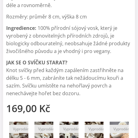
déle a rovnoměrně.
Rozměry: průměr 8 cm, výška 8 cm
Ingredience:
100% přírodní sójový vosk, který je
vyrobený z obnovitelných přírodních zdrojů, je
biologicky odbouratelný, neobsahuje žádné produkty
živočišného původu a je vhodný i pro vegany.
JAK SE O SVÍČKU STARAT?
Knot svíčky před každým zapálením zastřihněte na
délku 5 - 6 mm, zabráníte tak nežádoucímu kouři a
sazím. Svíčku umístěte na nehořlavý povrch a
nenechávejte hořet bez dozoru.
169,00
Kč
dáno
Vyprodáno
Vyprodáno
Vyprodáno
Vyprodáno
Vyprodáno