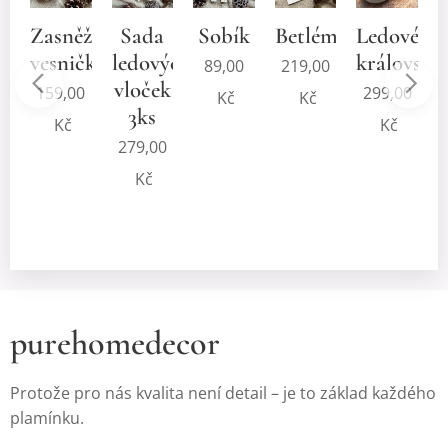
í
Zasněžená
Sada
Sobík
Betlém
Ledové
oupka
vesnička
ledových
království
89,00
219,00
vloček
0
159,00
299,00
Kč
Kč
3ks
Kč
Kč
279,00
Kč
purehomedecor
Protože pro nás kvalita není detail – je to základ každého
plamínku.